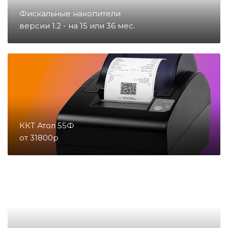
Фискальные накопители
Запчасти для счетчиков купюр
версии 1.2 - на 15 или 36 мес.
и монет
Запчасти для тахографов
Запчасти и комплектующие для
онлайн-касс
ККТ Атол 55Ф
от 31800р
Материалы
Микросхемы
Направление POS