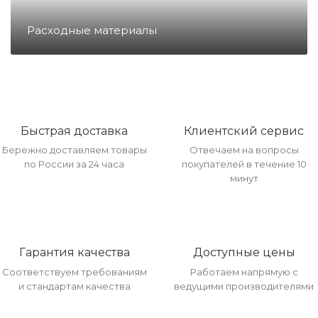
Направление ККМ
Расходные материалы
Направление ПС
Направление Тахография
Быстрая доставка
Клиентский сервис
Бережно доставляем товары
Отвечаем на вопросы
Онлайн Кассы
по России за 24 часа
покупателей в течение 10
минут
Полупроводники
Прочее оборудование
Гарантия качества
Доступные цены
Соответствуем требованиям
Работаем напрямую с
и стандартам качества
ведущими производителями
Разъёмы/Кнопки/Штеккера