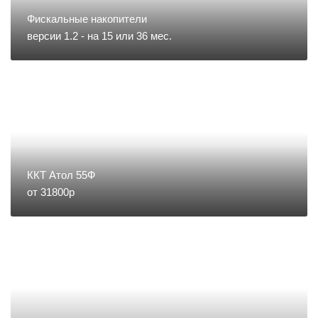
Запчасти для тахографов
Фискальные накопители
версии 1.2 - на 15 или 36 мес.
Запчасти и комплектующие для
онлайн-касс
Материалы
Микросхемы
ККТ Атол 55Ф
от 31800р
Направление POS
Направление ККМ
Направление ПС