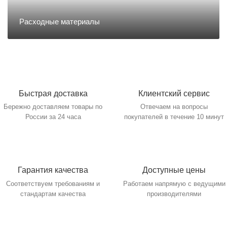
Направление Тахография
Расходные материалы
Онлайн Кассы
Полупроводники
Быстрая доставка
Клиентский сервис
Бережно доставляем товары
Отвечаем на вопросы
Прочее оборудование
по России за 24 часа
покупателей в течение 10
минут
Разъёмы/Кнопки/Штеккера
Гарантия качества
Доступные цены
Расходные материалы
Соответствуем требованиям
Работаем напрямую с
и стандартам качества
ведущими производителями
Рекламные материалы