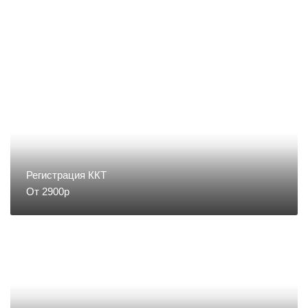
Денежные ящики
Съемники жест
Запчасти для весов
Запчасти для денежных ящиков
Запчасти для детекторов валют
Регистрация ККТ
От 2900р
Запчасти для копировальных
аппаратов и принтеров
Запчасти для счетчиков купюр
и монет