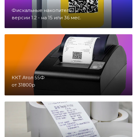
Фискальные накопители
Запчасти для счетчиков купюр
версии 1.2 - на 15 или 36 мес.
и монет
Запчасти для тахографов
Запчасти и комплектующие для
онлайн-касс
ККТ Атол 55Ф
от 31800р
Материалы
Микросхемы
Направление POS