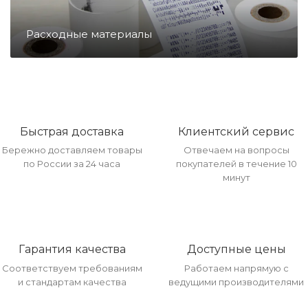
Направление ККМ
Расходные материалы
Направление ПС
Направление Тахография
Быстрая доставка
Клиентский сервис
Бережно доставляем товары
Отвечаем на вопросы
Онлайн Кассы
по России за 24 часа
покупателей в течение 10
минут
Полупроводники
Прочее оборудование
Гарантия качества
Доступные цены
Соответствуем требованиям
Работаем напрямую с
и стандартам качества
ведущими производителями
Разъёмы/Кнопки/Штеккера