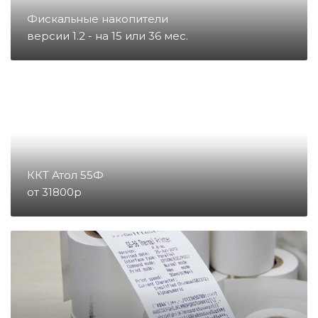
Запчасти для тахографов
Фискальные накопители
версии 1.2 - на 15 или 36 мес.
Запчасти и комплектующие для
онлайн-касс
Материалы
Микросхемы
ККТ Атол 55Ф
от 31800р
Направление POS
Направление ККМ
Направление ПС