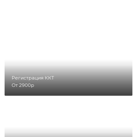
Денежные ящики
Съемники жест
Запчасти для весов
Запчасти для денежных ящиков
Запчасти для детекторов валют
Регистрация ККТ
От 2900р
Запчасти для копировальных
аппаратов и принтеров
Запчасти для счетчиков купюр
и монет