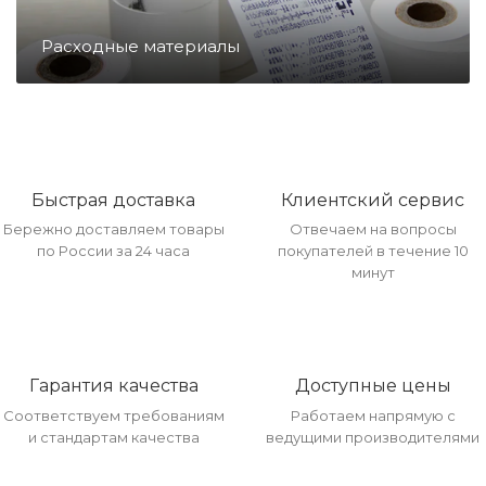
Направление Тахография
Расходные материалы
Онлайн Кассы
Полупроводники
Быстрая доставка
Клиентский сервис
Бережно доставляем товары
Отвечаем на вопросы
Прочее оборудование
по России за 24 часа
покупателей в течение 10
минут
Разъёмы/Кнопки/Штеккера
Гарантия качества
Доступные цены
Расходные материалы
Соответствуем требованиям
Работаем напрямую с
и стандартам качества
ведущими производителями
Рекламные материалы