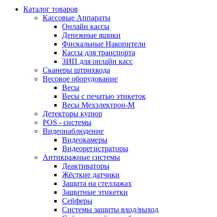
Каталог товаров
Кассовые Аппараты
Онлайн кассы
Денежные ящики
Фискальные Накопители
Кассы для транспорта
ЗИП для онлайн касс
Сканеры штрихкода
Весовое оборудование
Весы
Весы с печатью этикеток
Весы Мехэлектрон-М
Детекторы купюр
POS - системы
Видеонаблюдение
Видеокамеры
Видеорегистраторы
Антикражные системы
Деактиваторы
Жёсткие датчики
Защита на стеллажах
Защитные этикетки
Сейферы
Системы защиты вход/выход