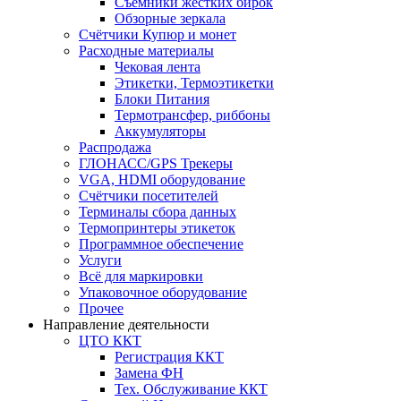
Съёмники жёстких бирок
Обзорные зеркала
Счётчики Купюр и монет
Расходные материалы
Чековая лента
Этикетки, Термоэтикетки
Блоки Питания
Термотрансфер, риббоны
Аккумуляторы
Распродажа
ГЛОНАСС/GPS Трекеры
VGA, HDMI оборудование
Счётчики посетителей
Терминалы сбора данных
Термопринтеры этикеток
Программное обеспечение
Услуги
Всё для маркировки
Упаковочное оборудование
Прочее
Направление деятельности
ЦТО ККТ
Регистрация ККТ
Замена ФН
Тех. Обслуживание ККТ