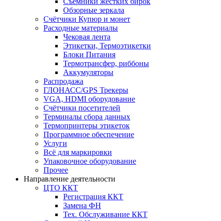
Съёмники жёстких бирок
Обзорные зеркала
Счётчики Купюр и монет
Расходные материалы
Чековая лента
Этикетки, Термоэтикетки
Блоки Питания
Термотрансфер, риббоны
Аккумуляторы
Распродажа
ГЛОНАСС/GPS Трекеры
VGA, HDMI оборудование
Счётчики посетителей
Терминалы сбора данных
Термопринтеры этикеток
Программное обеспечение
Услуги
Всё для маркировки
Упаковочное оборудование
Прочее
Направление деятельности
ЦТО ККТ
Регистрация ККТ
Замена ФН
Тех. Обслуживание ККТ