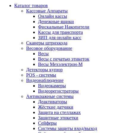
Каталог товаров
Кассовые Аппараты
Онлайн кассы
Денежные ящики
Фискальные Накопители
Кассы для транспорта
ЗИП для онлайн касс
Сканеры штрихкода
Весовое оборудование
Весы
Весы с печатью этикеток
Весы Мехэлектрон-М
Детекторы купюр
POS - системы
Видеонаблюдение
Видеокамеры
Видеорегистраторы
Антикражные системы
Деактиваторы
Жёсткие датчики
Защита на стеллажах
Защитные этикетки
Сейферы
Системы защиты вход/выход