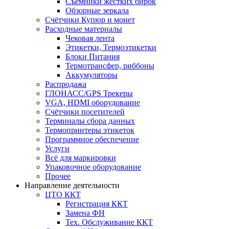
Съёмники жёстких бирок
Обзорные зеркала
Счётчики Купюр и монет
Расходные материалы
Чековая лента
Этикетки, Термоэтикетки
Блоки Питания
Термотрансфер, риббоны
Аккумуляторы
Распродажа
ГЛОНАСС/GPS Трекеры
VGA, HDMI оборудование
Счётчики посетителей
Терминалы сбора данных
Термопринтеры этикеток
Программное обеспечение
Услуги
Всё для маркировки
Упаковочное оборудование
Прочее
Направление деятельности
ЦТО ККТ
Регистрация ККТ
Замена ФН
Тех. Обслуживание ККТ