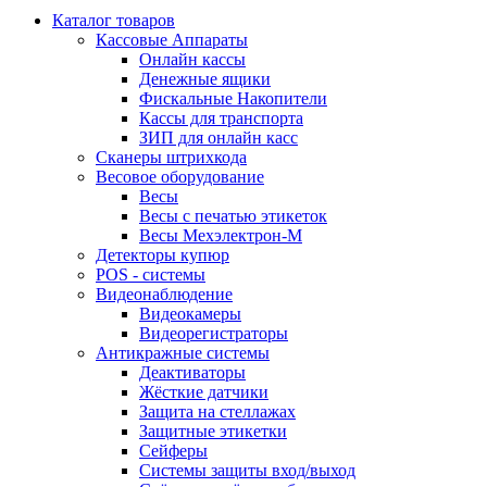
Каталог товаров
Кассовые Аппараты
Онлайн кассы
Денежные ящики
Фискальные Накопители
Кассы для транспорта
ЗИП для онлайн касс
Сканеры штрихкода
Весовое оборудование
Весы
Весы с печатью этикеток
Весы Мехэлектрон-М
Детекторы купюр
POS - системы
Видеонаблюдение
Видеокамеры
Видеорегистраторы
Антикражные системы
Деактиваторы
Жёсткие датчики
Защита на стеллажах
Защитные этикетки
Сейферы
Системы защиты вход/выход