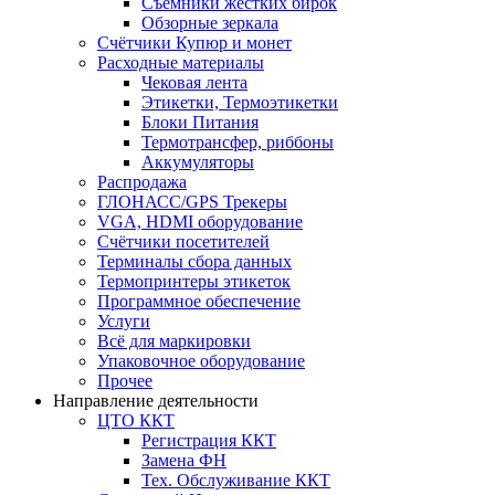
Съёмники жёстких бирок
Обзорные зеркала
Счётчики Купюр и монет
Расходные материалы
Чековая лента
Этикетки, Термоэтикетки
Блоки Питания
Термотрансфер, риббоны
Аккумуляторы
Распродажа
ГЛОНАСС/GPS Трекеры
VGA, HDMI оборудование
Счётчики посетителей
Терминалы сбора данных
Термопринтеры этикеток
Программное обеспечение
Услуги
Всё для маркировки
Упаковочное оборудование
Прочее
Направление деятельности
ЦТО ККТ
Регистрация ККТ
Замена ФН
Тех. Обслуживание ККТ