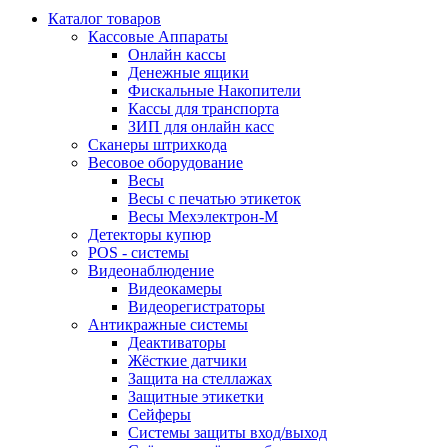
Каталог товаров
Кассовые Аппараты
Онлайн кассы
Денежные ящики
Фискальные Накопители
Кассы для транспорта
ЗИП для онлайн касс
Сканеры штрихкода
Весовое оборудование
Весы
Весы с печатью этикеток
Весы Мехэлектрон-М
Детекторы купюр
POS - системы
Видеонаблюдение
Видеокамеры
Видеорегистраторы
Антикражные системы
Деактиваторы
Жёсткие датчики
Защита на стеллажах
Защитные этикетки
Сейферы
Системы защиты вход/выход