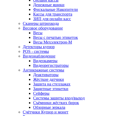
Онлайн кассы
Денежные ящики
Фискальные Накопители
Кассы для транспорта
ЗИП для онлайн касс
Сканеры штрихкода
Весовое оборудование
Весы
Весы с печатью этикеток
Весы Мехэлектрон-М
Детекторы купюр
POS - системы
Видеонаблюдение
Видеокамеры
Видеорегистраторы
Антикражные системы
Деактиваторы
Жёсткие датчики
Защита на стеллажах
Защитные этикетки
Сейферы
Системы защиты вход/выход
Съёмники жёстких бирок
Обзорные зеркала
Счётчики Купюр и монет