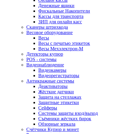
Онлайн кассы
Денежные ящики
Фискальные Накопители
Кассы для транспорта
ЗИП для онлайн касс
Сканеры штрихкода
Весовое оборудование
Весы
Весы с печатью этикеток
Весы Мехэлектрон-М
Детекторы купюр
POS - системы
Видеонаблюдение
Видеокамеры
Видеорегистраторы
Антикражные системы
Деактиваторы
Жёсткие датчики
Защита на стеллажах
Защитные этикетки
Сейферы
Системы защиты вход/выход
Съёмники жёстких бирок
Обзорные зеркала
Счётчики Купюр и монет