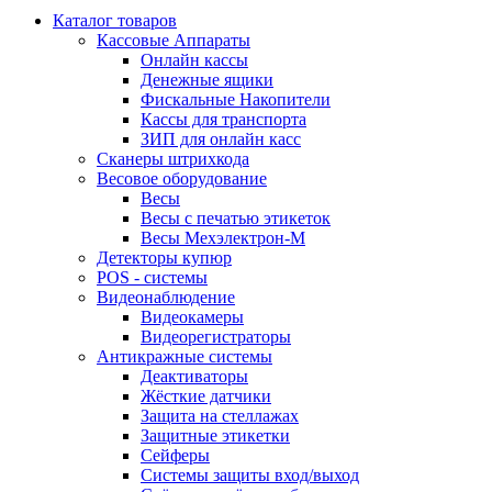
Каталог товаров
Кассовые Аппараты
Онлайн кассы
Денежные ящики
Фискальные Накопители
Кассы для транспорта
ЗИП для онлайн касс
Сканеры штрихкода
Весовое оборудование
Весы
Весы с печатью этикеток
Весы Мехэлектрон-М
Детекторы купюр
POS - системы
Видеонаблюдение
Видеокамеры
Видеорегистраторы
Антикражные системы
Деактиваторы
Жёсткие датчики
Защита на стеллажах
Защитные этикетки
Сейферы
Системы защиты вход/выход