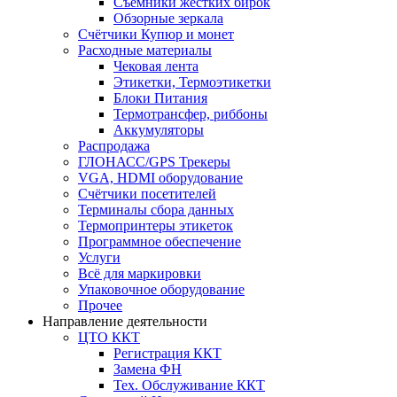
Съёмники жёстких бирок
Обзорные зеркала
Счётчики Купюр и монет
Расходные материалы
Чековая лента
Этикетки, Термоэтикетки
Блоки Питания
Термотрансфер, риббоны
Аккумуляторы
Распродажа
ГЛОНАСС/GPS Трекеры
VGA, HDMI оборудование
Счётчики посетителей
Терминалы сбора данных
Термопринтеры этикеток
Программное обеспечение
Услуги
Всё для маркировки
Упаковочное оборудование
Прочее
Направление деятельности
ЦТО ККТ
Регистрация ККТ
Замена ФН
Тех. Обслуживание ККТ