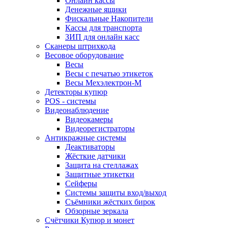
Онлайн кассы
Денежные ящики
Фискальные Накопители
Кассы для транспорта
ЗИП для онлайн касс
Сканеры штрихкода
Весовое оборудование
Весы
Весы с печатью этикеток
Весы Мехэлектрон-М
Детекторы купюр
POS - системы
Видеонаблюдение
Видеокамеры
Видеорегистраторы
Антикражные системы
Деактиваторы
Жёсткие датчики
Защита на стеллажах
Защитные этикетки
Сейферы
Системы защиты вход/выход
Съёмники жёстких бирок
Обзорные зеркала
Счётчики Купюр и монет