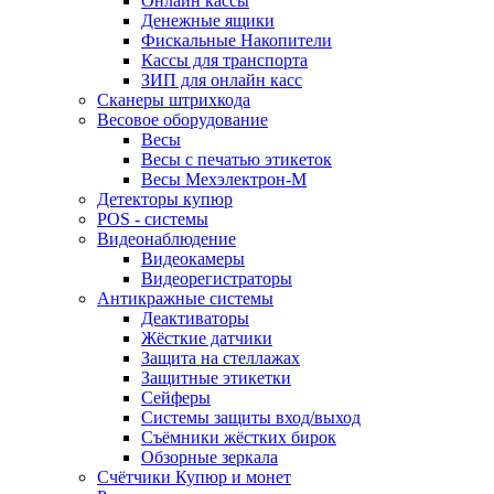
Онлайн кассы
Денежные ящики
Фискальные Накопители
Кассы для транспорта
ЗИП для онлайн касс
Сканеры штрихкода
Весовое оборудование
Весы
Весы с печатью этикеток
Весы Мехэлектрон-М
Детекторы купюр
POS - системы
Видеонаблюдение
Видеокамеры
Видеорегистраторы
Антикражные системы
Деактиваторы
Жёсткие датчики
Защита на стеллажах
Защитные этикетки
Сейферы
Системы защиты вход/выход
Съёмники жёстких бирок
Обзорные зеркала
Счётчики Купюр и монет